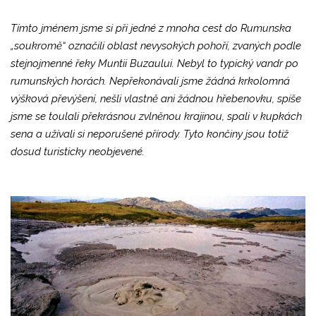
Tímto jménem jsme si při jedné z mnoha cest do Rumunska
„soukromě“ označili oblast nevysokých pohoří, zvaných podle
stejnojmenné řeky Muntii Buzaului. Nebyl to typický vandr po
rumunských horách. Nepřekonávali jsme žádná krkolomná
výšková převýšení, nešli vlastně ani žádnou hřebenovku, spíše
jsme se toulali překrásnou zvlněnou krajinou, spali v kupkách
sena a užívali si neporušené přírody. Tyto končiny jsou totiž
dosud turisticky neobjevené.