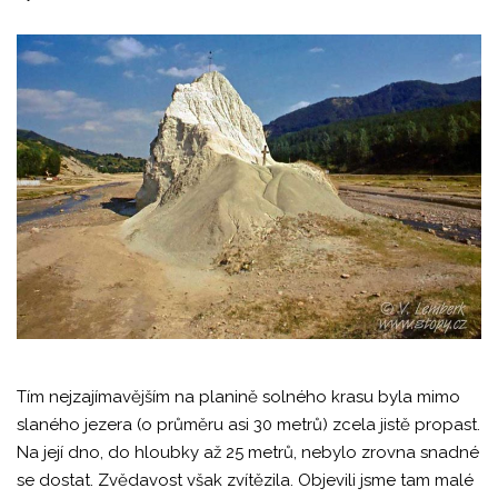
Tím nejzajímavějším na planině solného krasu byla mimo
slaného jezera (o průměru asi 30 metrů) zcela jistě propast.
Na její dno, do hloubky až 25 metrů, nebylo zrovna snadné
se dostat. Zvědavost však zvítězila. Objevili jsme tam malé