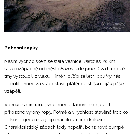
Bahenní sopky
Naším východiskem se stala vesnice
Berca
asi 20 km
severozápadně od města
Buzau
, kde jsme již za hluboké
tmy vystoupili z vlaku. Hřmění blížící se letní bouřky nás
donutilo hned za vsí postavit plátěnou stříšku. Liják přišel
vzápětí.
V překrásném ránu jsme hned u tábořiště objevili tři
přirozené výrony ropy. Potmě a v rychlosti stavěné tropiko
dokonce jeden svůj cíp máčelo v černé kalužině.
Charakteristický zápach tedy nepatřil benzinové pumpě,