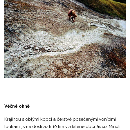
Věčné ohně
Krajinou s oblými kopci a čerstvě posečenými vonícími
loukami jsme došli až k 10 km vzdálené obci
Terca
. Minuli