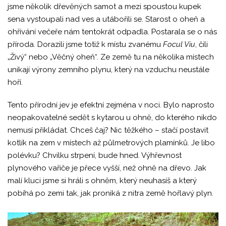
jsme několik dřevěných samot a mezi spoustou kupek
sena vystoupali nad ves a utábořili se. Starost o oheň a
ohřívání večeře nám tentokrát odpadla. Postarala se o nás
příroda. Dorazili jsme totiž k místu zvanému
Focul Viu
, čili
„Živý“ nebo „Věčný oheň“. Ze země tu na několika místech
unikají výrony zemního plynu, který na vzduchu neustále
hoří.
Tento přírodní jev je efektní zejména v noci. Bylo naprosto
neopakovatelné sedět s kytarou u ohně, do kterého nikdo
nemusí přikládat. Chceš čaj? Nic těžkého – stačí postavit
kotlík na zem v místech až půlmetrových plamínků. Je libo
polévku? Chvilku strpení, bude hned. Výhřevnost
plynového vařiče je přece vyšší, než ohně na dřevo. Jak
malí kluci jsme si hráli s ohněm, který neuhasíš a který
pobíhá po zemi tak, jak proniká z nitra země hořlavý plyn.