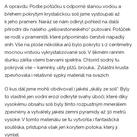
A opravdu. Podle potůčku s odporně slanou vodou a
břehem pokrytým krystalickou solí jsme vystoupali až
k jeho prameni. Naráz se nám odkryl pohled na další
přírodní div našeho „yellowstoneského“ putování. Potůček
se rodil v prameništi, které připomínalo čerstvě napadlý
sníh. Vše na ploše několika arů bylo pokryto 1-2 centimetry
mocnou vrstvou vykrystalizované soli. V šikmém ranním
slunku zářila všemi barvami spektra. Chlorid sodný tu
pokrýval vše – kamínky, ulity plžů, brouka… Zvláštní krusta
zpevňovala i relativně sypký materiál na svazích.
O kus dál jsme mohli obdivovat i jakési „skály ze soli“. Byly
to vlastně jen vodní erozí odkryté svahy úbočí, které díky
vysokému obsahu soli byly tímto rozpustným minerálem
zpevněny a vytvářely jakési zemní pyramidy až 30 metrů
vysoké. V tomto materiálu se tu vytvořila i fantastická
soutěska, přístupná však jen korytem potoka, který ji
vymlel.