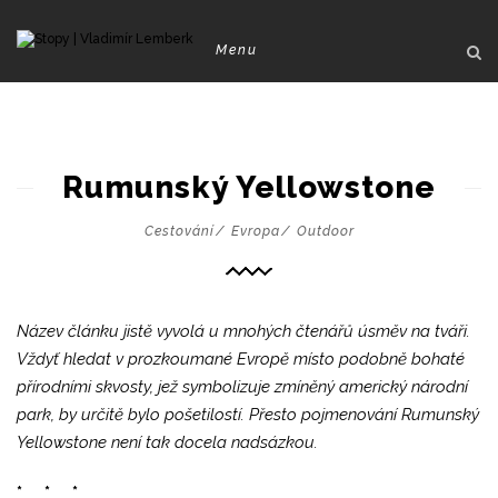
Menu
Rumunský Yellowstone
Cestování
Evropa
Outdoor
Název článku jistě vyvolá u mnohých čtenářů úsměv na tváři.
Vždyť hledat v prozkoumané Evropě místo podobně bohaté
přírodními skvosty, jež symbolizuje zmíněný americký národní
park, by určitě bylo pošetilostí. Přesto pojmenování Rumunský
Yellowstone není tak docela nadsázkou.
* * *