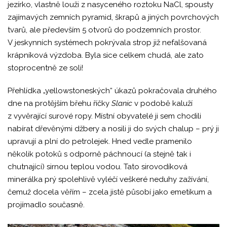
jezírko, vlastně louži z nasyceného roztoku NaCl, spousty
zajímavých zemních pyramid, škrapů a jiných povrchových
tvarů, ale především 5 otvorů do podzemních prostor.
V jeskynních systémech pokrývala strop již nefalšovaná
krápníková výzdoba. Byla sice celkem chudá, ale zato
stoprocentně ze soli!
Přehlídka „yellowstoneských“ úkazů pokračovala druhého
dne na protějším břehu říčky
Slanic
v podobě kaluží
z vyvěrající surové ropy. Místní obyvatelé ji sem chodili
nabírat dřevěnými džbery a nosili ji do svých chalup – prý ji
upravují a plní do petrolejek. Hned vedle pramenilo
několik potoků s odporně páchnoucí (a stejně tak i
chutnající) sirnou teplou vodou. Tato sirovodíková
minerálka prý spolehlivě vyléčí veškeré neduhy zažívání,
čemuž docela věřím – zcela jistě působí jako emetikum a
projímadlo současně.