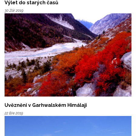
Výlet do starých časů
30 Zář 2019
Uvězněni v Garhwalském Himálaji
22 Bře 2019