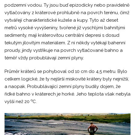
podzemní vodou. Ty jsou buď epizodicky nebo pravidelně
vytlačovány z kráterové prohlubně na povrch terénu, čímž
vytvářejí charakteristické kužele a kupy. Tyto až deset
metrů vysoké vyvýšeniny, tvořené již vyschlými bahnitými
sedimenty, mají kráterovitou centrální depresi s dosud
tekutým jílovitým materiálem. Z ní někdy vytékají bahenní
proudy, jindy vystřikuje na povrch vytlačované bahno a
téměř vždy probublávají zemní plyny.
Průměr kráterů se pohyboval od 10 cm do 4,5 metru. Bylo
celkem logické, že ty nejširší miskovité krátery byly nejnižší,
a naopak. Probublávající zemní plyny budily dojem, že
řídké bahno v kráterech je horké. Jeho teplota však nebyla
o
vyšší než 20
C.