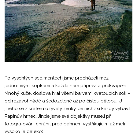
Po vyschlých sedimentech jsme procházeli mezi
jednotlivými sopkami a každá nám připravila překvapení.
Mnohý kužel doslova hrál všemi barvami kvetoucích solí –
od rezavohnědé a šedozelené až po čistou bělobu. U
jiného se z kráteru ozývaly zvuky, při nichž si každý vybavil
Papinův hrnec. Jinde jsme své objektivy museli při
fotografování chránit před bahnem vystřikujícím až metr
vysoko (a daleko).