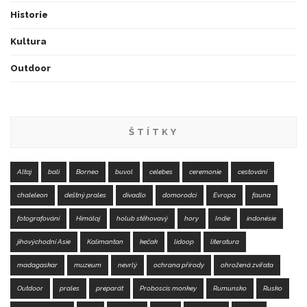
Historie
Kultura
Outdoor
ŠTÍTKY
Altaj
bali
Borneo
buvol
celebes
ceremonie
cestování
chaleleon
deštný prales
divadlo
domorodci
Evropa
fauna
fotografování
Himálaj
holub stěhovavý
hory
Indie
indonésie
jihovýchodní Asie
Kalimantan
kečak
lidoop
literatura
madagaskar
muzeum
nevrlý
ochrana přírody
ohrožená zvířata
Outdoor
prales
preparát
Proboscis monkey
Rumunsko
Rusko