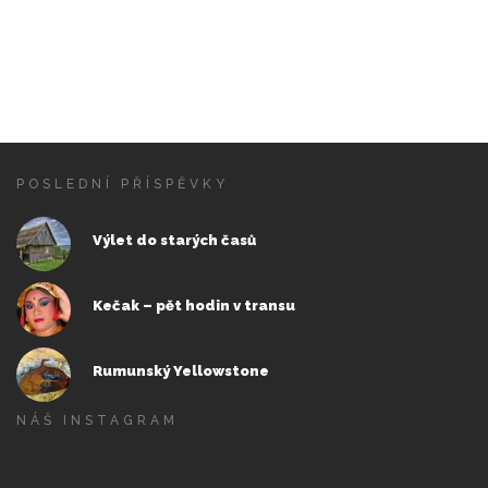
POSLEDNÍ PŘÍSPĚVKY
Výlet do starých časů
Kečak – pět hodin v transu
Rumunský Yellowstone
NÁŠ INSTAGRAM