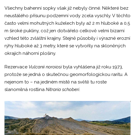
Všechny bahenní sopky však již nebyly činné. Některé bez
neustálého přísunu podzemní vody zcela vyschly. V těchto
často velmi mohutných kuželech byly až 2 m hluboké a 0,5
m široké pukliny, což jen dotvářelo celkově velmi bizarní
vzhled této zvláštní krajiny. Stejně působily i výrazné erozní
rýhy hluboké až 3 metry, které se vytvořily na skloněných
okrajích náhorní plošiny.
Rezervace
Vulcanii noroiosi
byla vyhlášena již roku 1973,
protože se jedná o skutečnou geomorfologickou raritu. A
nejenom to – na jediném místě na světě tu roste
slanomilná rostlina
Nitraria schoberi
.