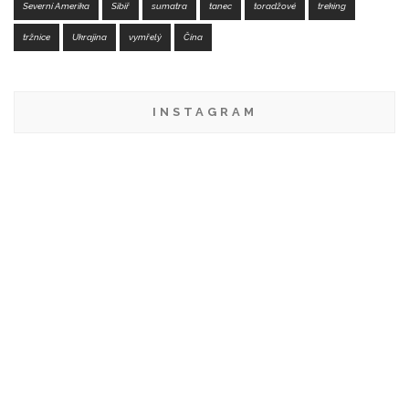
Severní Amerika
Sibiř
sumatra
tanec
toradžové
treking
tržnice
Ukrajina
vymřelý
Čína
INSTAGRAM