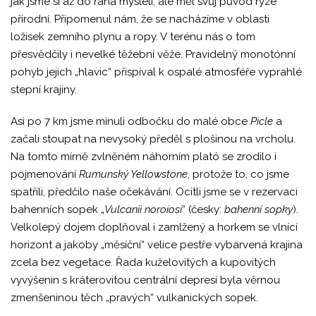
jak jsme si až do rána mysleli, ale měl svůj původ ryze
přírodní. Připomenul nám, že se nacházíme v oblasti
ložisek zemního plynu a ropy. V terénu nás o tom
přesvědčily i nevelké těžební věže. Pravidelný monotónní
pohyb jejich „hlavic“ přispíval k ospalé atmosféře vyprahlé
stepní krajiny.
Asi po 7 km jsme minuli odbočku do malé obce
Picle
a
začali stoupat na nevysoký předěl s plošinou na vrcholu.
Na tomto mírně zvlněném náhorním plató se zrodilo i
pojmenování
Rumunský Yellowstone
, protože to, co jsme
spatřili, předčilo naše očekávání. Ocitli jsme se v rezervaci
bahenních sopek „
Vulcanii noroiosi
“ (česky:
bahenní sopky
).
Velkolepý dojem doplňoval i zamlžený a horkem se vlnící
horizont a jakoby „měsíční“ velice pestře vybarvená krajina
zcela bez vegetace. Řada kuželovitých a kupovitých
vyvýšenin s kráterovitou centrální depresí byla věrnou
zmenšeninou těch „pravých“ vulkanických sopek.