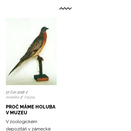
27 Čvn 2018
Amerika
Fauna
PROČ MÁME HOLUBA
V MUZEU
V zoologickém
depozitáři v zámecké