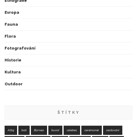
Etnografie
Evropa
Fauna
Flora
Fotografování
Historie
Kultura
Outdoor
ŠTÍTKY
Altaj
bali
Borneo
buvol
celebes
ceremonie
cestování