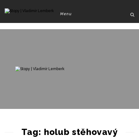
Menu
79
1759
0
Tag: holub stěhovavý