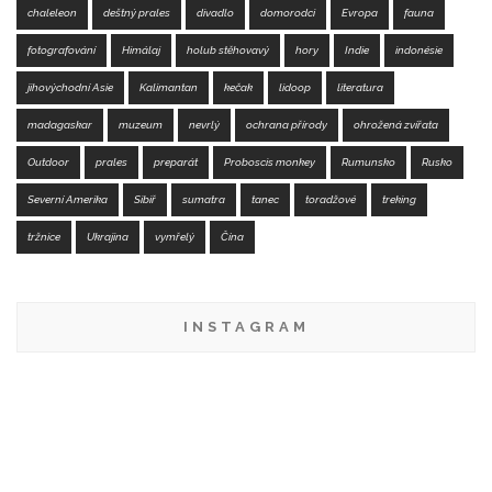
chaleleon
deštný prales
divadlo
domorodci
Evropa
fauna
fotografování
Himálaj
holub stěhovavý
hory
Indie
indonésie
jihovýchodní Asie
Kalimantan
kečak
lidoop
literatura
madagaskar
muzeum
nevrlý
ochrana přírody
ohrožená zvířata
Outdoor
prales
preparát
Proboscis monkey
Rumunsko
Rusko
Severní Amerika
Sibiř
sumatra
tanec
toradžové
treking
tržnice
Ukrajina
vymřelý
Čína
INSTAGRAM